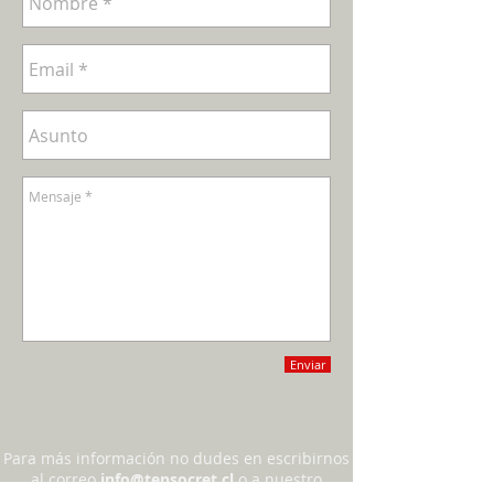
Enviar
Para más información no dudes en escribirnos
al correo
info@tensocret.cl
o a nuestro